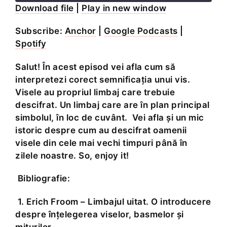
Download file
Seconds
|
Play in new window
30
seconds
SHARE
Anchor
Google Podcasts
Subscribe:
Anchor
|
Google Podcasts
|
Spotify
Spotify
LINK
RSS
FEED
Salut! În acest episod vei afla cum să
EMBED
interpretezi corect semnificația unui vis.
Visele au propriul limbaj care trebuie
descifrat. Un limbaj care are în plan principal
simbolul, în loc de cuvânt. Vei afla și un mic
istoric despre cum au descifrat oamenii
visele din cele mai vechi timpuri până în
zilele noastre. So, enjoy it!
Bibliografie:
1. Erich Froom – Limbajul uitat. O introducere
despre înțelegerea viselor, basmelor și
miturilor.